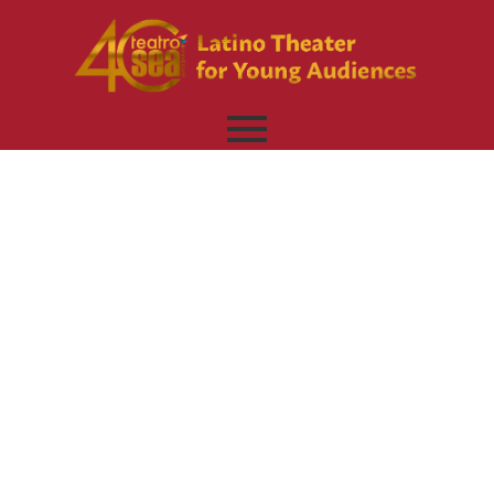
A Tango-
Dancing
Cinderella |
Cenicienta
Tanguera