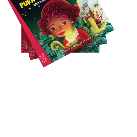
The Journey of
Pura Belpré’s
Tales | El viaje