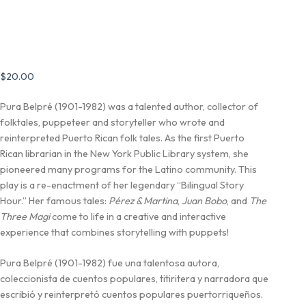
de los cuentos
de Pura Belpré
$
20.00
Pura Belpré (1901-1982) was a talented author, collector of
folktales, puppeteer and storyteller who wrote and
reinterpreted Puerto Rican folk tales. As the first Puerto
Rican librarian in the New York Public Library system, she
pioneered many programs for the Latino community. This
play is a re-enactment of her legendary “Bilingual Story
Hour.” Her famous tales:
Pérez & Martina
,
Juan Bobo
, and
The
Three Magi
come to life in a creative and interactive
experience that combines storytelling with puppets!
Pura Belpré (1901-1982) fue una talentosa autora,
coleccionista de cuentos populares, titiritera y narradora que
escribió y reinterpretó cuentos populares puertorriqueños.