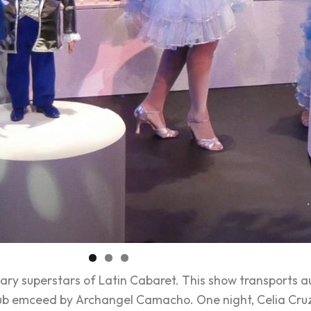
dary superstars of Latin Cabaret. This show transports 
club emceed by Archangel Camacho. One night, Celia Cru