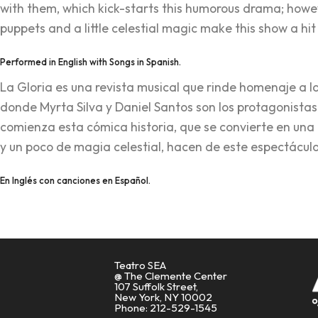
with them, which kick-starts this humorous drama; however
puppets and a little celestial magic make this show a hit
Performed in English with Songs in Spanish.
La Gloria es una revista musical que rinde homenaje a la
donde Myrta Silva y Daniel Santos son los protagonista
comienza esta cómica historia, que se convierte en una
y un poco de magia celestial, hacen de este espectáculo u
En Inglés con canciones en Español.
Teatro SEA
@ The Clemente Center
107 Suffolk Street,
New York, NY 10002
Phone: 212-529-1545